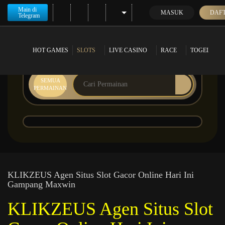
Main di
MASUK
DAF
Telegram
IDR
HOT GAMES
SLOTS
LIVE CASINO
RACE
TOGEL
NAGA GAMES
SEMUA
PERMAINAN