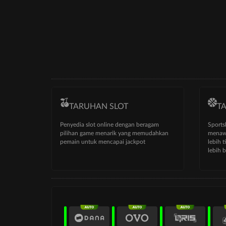
TARUHAN SLOT
T
Penyedia slot online dengan beragam
Sports
pilihan game menarik yang memudahkan
menawa
pemain untuk mencapai jackpot
lebih 
lebih 