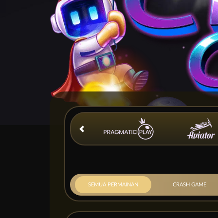
SEMUA PERMAINAN
CRASH GAME