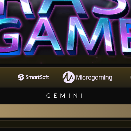
GEMINI