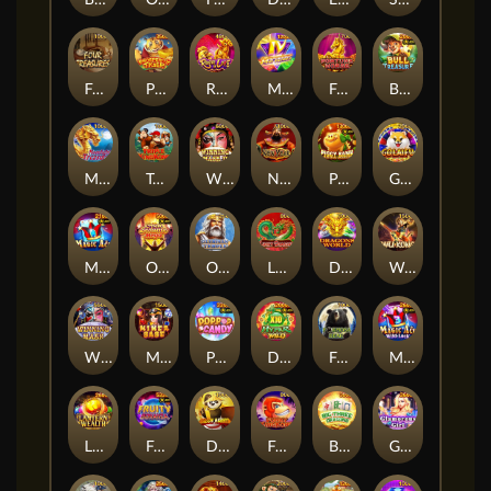
Beauty And The Kingdom
OpenSesameII
Fortune Neko
DragonsGate
Elemental Link Fire
Spindrift
Four Treasures
Prosperity Tiger
Rooster In Love
MarvelousIV
FortuneHorse
Bull Treasure
Moonlight Treasure
TripleKingKong
Winning Mask II
New Year
Piggy Bank
GoLaiFu
Magic Ace
Open Sesame Mega
Olympian Temple
Lucky Dragons
DragonsWorld
Wukong
Winning Mask
MinerBabe
Pop Pop Candy
Dragon Soar - Hyper Wild
Formosa Bear
Magic Ace WILD LOCK
LanternWealth
Fruity Bonanza
Dragon Warrior
FunkyKingKong
Big Three Dragons
Glamorous Girl