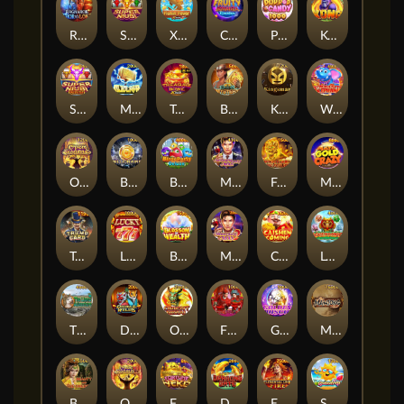
Ragnarok : Thor VS Loki
SuperNiubi
X-Huge_Fishin' Fever X-Huge
Combo Fruity Bonanza Combo
Pop Pop Candy 1000
Kong
SuperNiubiDeluxe
Mjolnir
TreasureBowl
Book of Mystery
Kingsman
Wonder Elephant
Open Sesame
Billionaire
Birds Party Deluxe
Moneybags Man
Fortune Treasure
MayaGoldCrazy
Trump Card
LuckySeven
Blossom of Wealth
Moneybags Man 2
CaiShen Coming
Legendary5
The Llama Adventure
DoubleWilds
OrientAnimals
Flirting Scholar Tang
GoldenDisco
Mahjong