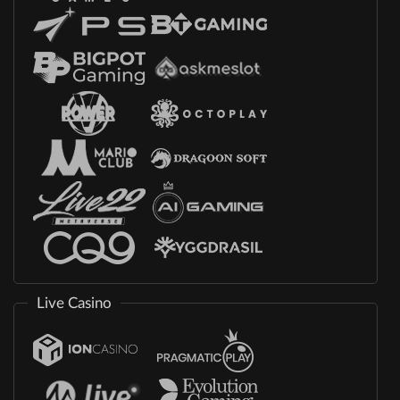
Live Casino