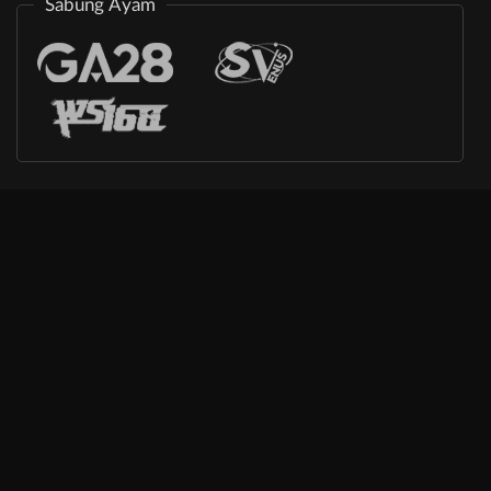
Sabung Ayam