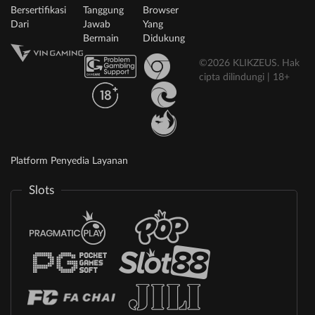
Bersertifikasi
Tanggung
Browser
Dari
Jawab
Yang
Bermain
Didukung
©2026 KLIKZEUS. Hak
cipta dilindungi | 18+
Platform Penyedia Layanan
Slots