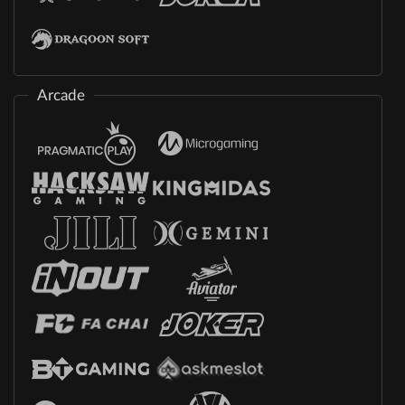
Arcade