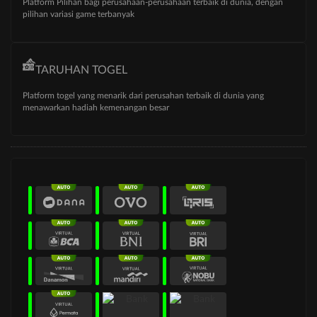
Platform Pilihan bagi perusahaan-perusahaan terbaik di dunia, dengan
pilihan variasi game terbanyak
TARUHAN TOGEL
Platform togel yang menarik dari perusahan terbaik di dunia yang
menawarkan hadiah kemenangan besar