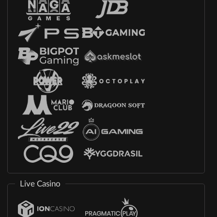
Live Casino