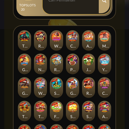
TOP
SLOTS
20
The Great Safari
Royale House
Wild Calavera
Caribbean Riches
Adventure To The West
Mahjong Princess
Golden Moon Empire
Neko Riches
Royal Katt
Poker Ways
Jungle Quest
Yeti Boom
Gold Rush Cowboys
Wild Wet Win
Spirit of the Sea
Goal Go Win
Ranger Showdown
City of Jewels
Tiki Rush
The Nutcrackers
Farm Of Fortune
Spin and Win
Sexy Vegas
Alien Smash