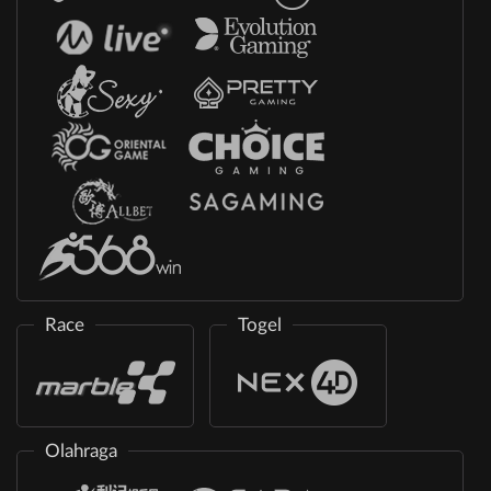
Race
Togel
Olahraga