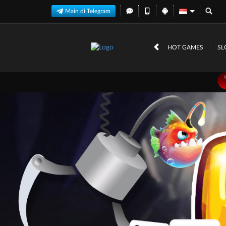
Main di Telegram
HOT GAMES
SL