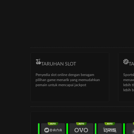
TARUHAN SLOT
T
Penyedia slot online dengan beragam
Sports
pilihan game menarik yang memudahkan
menawa
pemain untuk mencapai jackpot
lebih 
lebih 