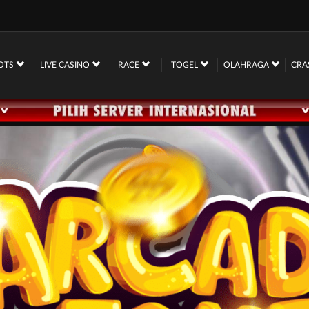
OTS
LIVE CASINO
RACE
TOGEL
OLAHRAGA
CRA