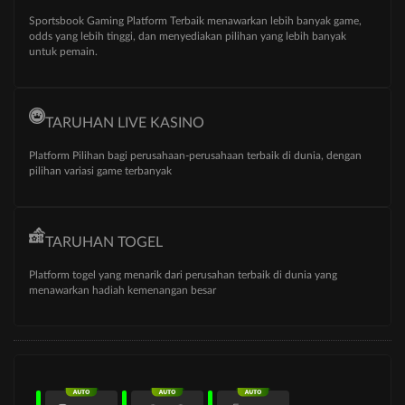
Sportsbook Gaming Platform Terbaik menawarkan lebih banyak game,
odds yang lebih tinggi, dan menyediakan pilihan yang lebih banyak
untuk pemain.
TARUHAN LIVE KASINO
Platform Pilihan bagi perusahaan-perusahaan terbaik di dunia, dengan
pilihan variasi game terbanyak
TARUHAN TOGEL
Platform togel yang menarik dari perusahan terbaik di dunia yang
menawarkan hadiah kemenangan besar