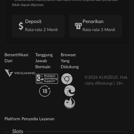
tidak dapat diproses
Deposit
Penarikan
Rata-rata 2 Menit
Rata-rata 3 Menit
Bersertifikasi
Tanggung
Browser
Dari
Jawab
Yang
Bermain
Didukung
©2026 KLIKZEUS. Hak
cipta dilindungi | 18+
Platform Penyedia Layanan
Slots