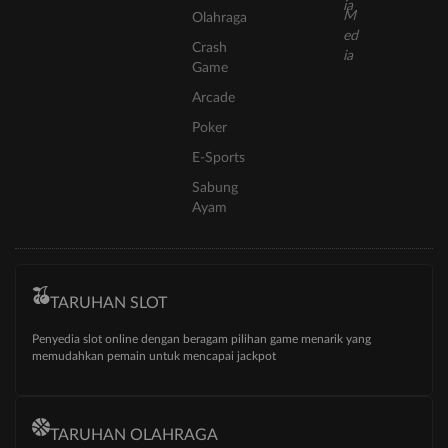
Olahraga
Crash
Game
Arcade
Poker
E-Sports
Sabung
Ayam
TARUHAN SLOT
Penyedia slot online dengan beragam pilihan game menarik yang
memudahkan pemain untuk mencapai jackpot
TARUHAN OLAHRAGA