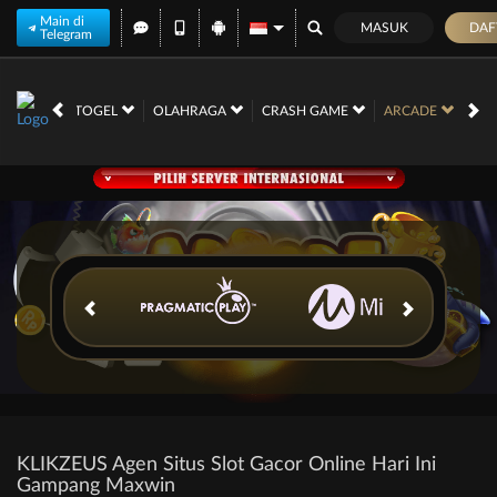
Main di
MASUK
DAF
Telegram
RACE
TOGEL
OLAHRAGA
CRASH GAME
ARCADE
PO
KLIKZEUS Agen Situs Slot Gacor Online Hari Ini
Gampang Maxwin