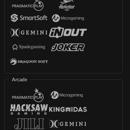
Arcade