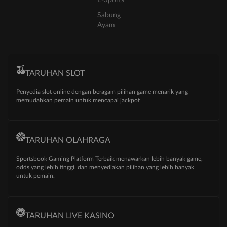
E-Sports
Sabung
Ayam
TARUHAN SLOT
Penyedia slot online dengan beragam pilihan game menarik yang
memudahkan pemain untuk mencapai jackpot
TARUHAN OLAHRAGA
Sportsbook Gaming Platform Terbaik menawarkan lebih banyak game,
odds yang lebih tinggi, dan menyediakan pilihan yang lebih banyak
untuk pemain.
TARUHAN LIVE KASINO