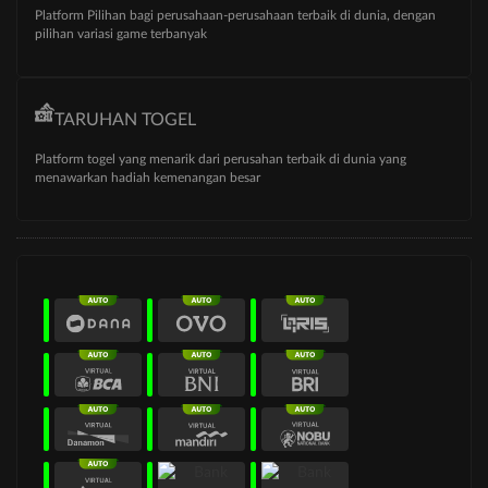
Platform Pilihan bagi perusahaan-perusahaan terbaik di dunia, dengan
pilihan variasi game terbanyak
TARUHAN TOGEL
Platform togel yang menarik dari perusahan terbaik di dunia yang
menawarkan hadiah kemenangan besar