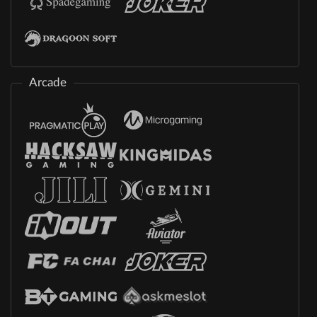
Arcade