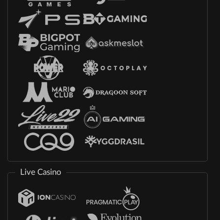
Live Casino