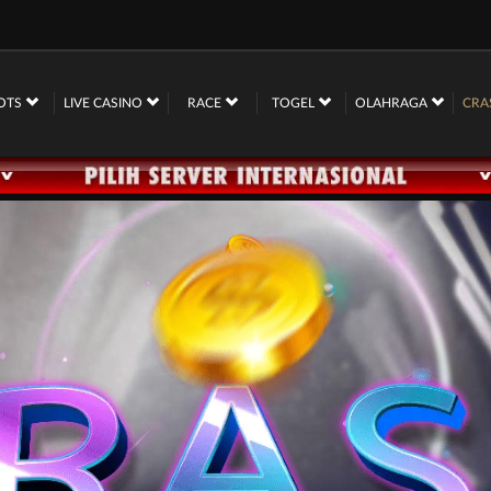
OTS
LIVE CASINO
RACE
TOGEL
OLAHRAGA
CRA