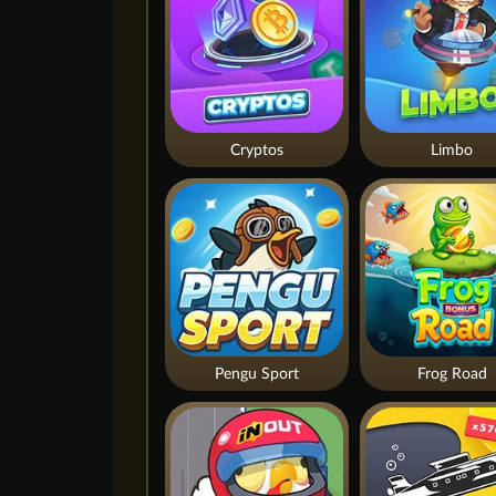
Cryptos
Limbo
Pengu Sport
Frog Road