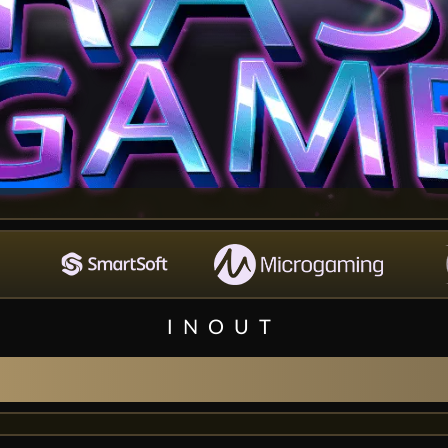
INOUT