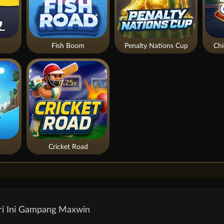
Fish Boom
Penalty Nations Cup
Chi
Cricket Road
ri Ini Gampang Maxwin